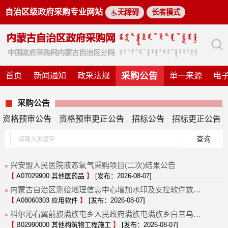
自治区级政府采购专业网站
无障碍
长者模式
采购公告
首页
新闻通知
政采法规
单一来源
电
采购公告
资格预审公告
资格预审更正公告
招标公告
招标更正公告
查询
兴安盟人民医院液态氧气采购项目(二次)结果公告
【
A07029900 其他医药品
】
[发布：2026-08-07]
内蒙古自治区测绘地理信息中心增加水印及安控软件数据格式(三次)结果公告
【
A08060303 应用软件
】
[发布：2026-08-07]
科尔沁右翼前旗满族屯乡人民政府满族屯满族乡白音乌拉嘎查屯内河道治理工程项目结果公告
【
B02990000 其他构筑物工程施工
】
[发布：2026-08-07]