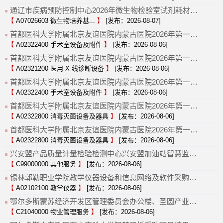
通辽市疾病预防控制中心2026年微生物检验室试剂耗材采购项目终止公告
【
A07026603 微生物培养基...
】
[发布：2026-08-07]
首都医科大学附属北京友谊医院内蒙古医院2026年第一批医用设备采购项目-手术设备1终止公告
【
A02322400 手术室设备及附件
】
[发布：2026-08-06]
首都医科大学附属北京友谊医院内蒙古医院2026年第一批医用设备采购项目-CT设备终止公告
【
A02321200 医用 X 线诊断设备
】
[发布：2026-08-06]
首都医科大学附属北京友谊医院内蒙古医院2026年第一批医用设备采购项目-手术设备2终止公告
【
A02322400 手术室设备及附件
】
[发布：2026-08-06]
首都医科大学附属北京友谊医院内蒙古医院2026年第一批医用设备采购项目-消供设备1终止公告
【
A02322800 消毒灭菌设备及器具
】
[发布：2026-08-06]
首都医科大学附属北京友谊医院内蒙古医院2026年第一批医用设备采购项目-消供设备2终止公告
【
A02322800 消毒灭菌设备及器具
】
[发布：2026-08-06]
兴安盟产品质量计量检验检测中心兴安盟加油站智慧监管综合服务平台服务结果公告
【
C99000000 其他服务
】
[发布：2026-08-06]
锡林郭勒职业学院教学仪器设备和信息网络及软件采购项目(二次)结果公告
【
A02102100 教学仪器
】
[发布：2026-08-06]
鄂尔多斯蒙苏经济开发区管理委员会办公楼、圣圆产业园区汇能项目区办公楼等附属建筑及周围停车场和专家公寓物业采购项目结果公告
【
C21040000 物业管理服务
】
[发布：2026-08-06]