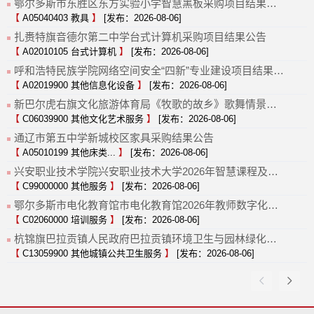
鄂尔多斯市东胜区东方实验小学智慧黑板采购项目结果公告
【
A05040403 教具
】
[发布：2026-08-06]
扎赉特旗音德尔第二中学台式计算机采购项目结果公告
【
A02010105 台式计算机
】
[发布：2026-08-06]
呼和浩特民族学院网络空间安全“四新”专业建设项目结果公告
【
A02019900 其他信息化设备
】
[发布：2026-08-06]
新巴尔虎右旗文化旅游体育局《牧歌的故乡》歌舞情景剧结果公告
【
C06039900 其他文化艺术服务
】
[发布：2026-08-06]
通辽市第五中学新城校区家具采购结果公告
【
A05010199 其他床类...
】
[发布：2026-08-06]
兴安职业技术学院兴安职业技术大学2026年智慧课程及资源库建设项目结果公告
【
C99000000 其他服务
】
[发布：2026-08-06]
鄂尔多斯市电化教育馆市电化教育馆2026年教师数字化与科学素养培训(二次)结果公告
【
C02060000 培训服务
】
[发布：2026-08-06]
杭锦旗巴拉贡镇人民政府巴拉贡镇环境卫生与园林绿化养护项目结果公告
【
C13059900 其他城镇公共卫生服务
】
[发布：2026-08-06]